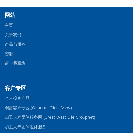
网站
主页
关于我们
产品与服务
资源
请与我联络
客户专区
-
个人投资产品
Opens
in
-
创富客户专区 (Quadrus Client View)
a
Opens
new
in
-
加卫人寿团体服务网 (Great West Life Groupnet)
window
a
Opens
-
new
in
加卫人寿团体退休服务
Opens
window
a