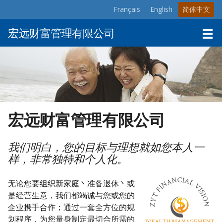
Français
English
简体中文
Skip
to
宏远财富管理有限公司
main
主页
content
关于我们
产品与服务
资源
请与我联络
宏远财富管理有限公司
我们明白，您的目标与理想就如您本人一
样，非常独特和个人化。
无论您要组织新家庭丶准备退休丶或
是经营生意，我们都竭诚与您或您的
企业携手合作；通过一套全方位的规
划程序，为您量身制定最切合所需的