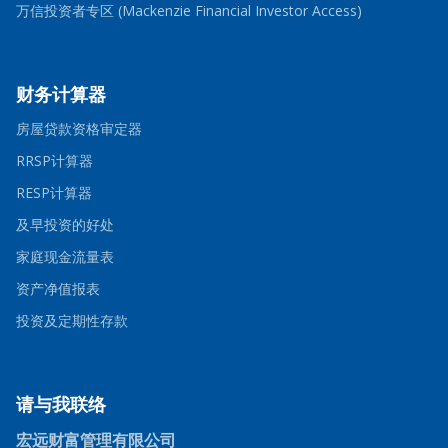
in
new
-
万信投资者专区 (Mackenzie Financial Investor Access)
a
window
Opens
new
in
window
a
new
window
财务计算器
-
房屋贷款资格审定器
Opens
-
in
RRSP计算器
Opens
a
-
in
new
RESP计算器
Opens
a
window
in
new
-
及早投资的好处
a
window
Opens
new
in
-
家庭现金流量表
window
a
Opens
-
new
in
资产净值报表
Opens
window
a
in
new
-
投资及定期性存款
a
window
Opens
new
in
window
a
new
window
请与我联络
宏远财富管理有限公司